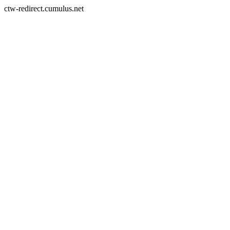
ctw-redirect.cumulus.net